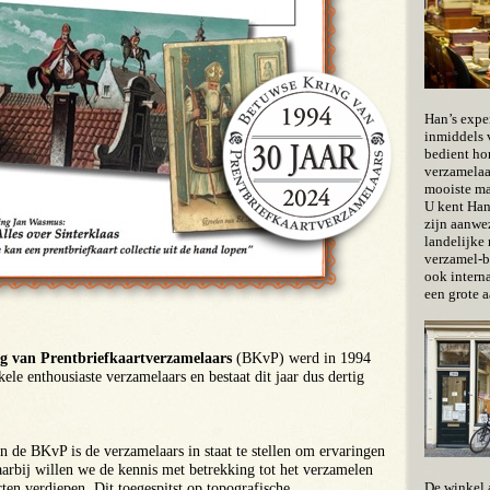
Han’s exper
inmiddels 
bedient ho
verzamelaa
mooiste ma
U kent Han
zijn aanwe
landelijke 
verzamel-b
ook interna
een grote a
g van Prentbriefkaartverzamelaars
(BKvP) werd in 1994
ele enthousiaste verzamelaars en bestaat dit jaar dus dertig
an de BKvP is de verzamelaars in staat te stellen om ervaringen
Daarbij willen we de kennis met betrekking tot het verzamelen
De winkel 
ten verdiepen. Dit toegespitst op topografische