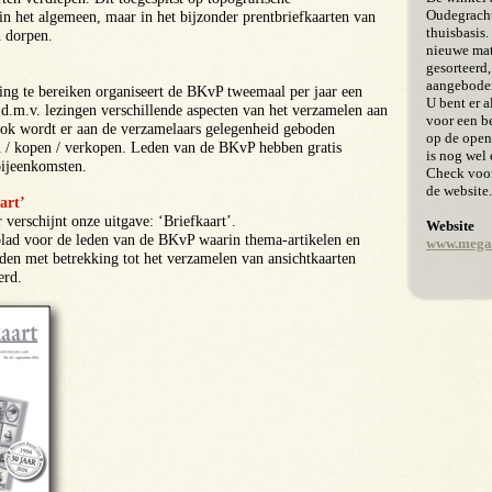
Oudegracht
 in het algemeen, maar in het bijzonder prentbriefkaarten van
thuisbasis.
 dorpen.
nieuwe mat
gesorteerd
aangebode
ing te bereiken organiseert de BKvP tweemaal per jaar een
U bent er 
d.m.v. lezingen verschillende aspecten van het verzamelen aan
voor een b
ok wordt er aan de verzamelaars gelegenheid geboden
op de open
en / kopen / verkopen. Leden van de BKvP hebben gratis
is nog wel 
bijeenkomsten.
Check voor 
de website.
art’
verschijnt onze uitgave: ‘Briefkaart’.
Website
tblad voor de leden van de BKvP waarin thema-artikelen en
www.mega
en met betrekking tot het verzamelen van ansichtkaarten
erd.