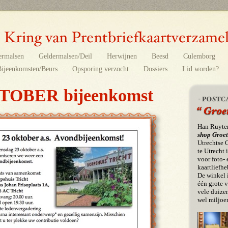
ermalsen
Geldermalsen/Deil
Herwijnen
Beesd
Culemborg
Bijeenkomsten/Beurs
Opsporing verzocht
Dossiers
Lid worden?
TOBER bijeenkomst
Han Ruyte
shop Groet
Utrechtse 
te Utrecht 
voor foto- 
kaartliefhe
De winkel 
één grote 
vele duize
wel miljoen