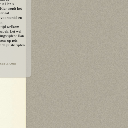
 is Han’s
 Hier wordt het
eriaal
, voorbereid en
n.
altijd welkom
ezoek. Let wel
ingstijden: Han
eens op reis.
de juiste tijden
carta.com