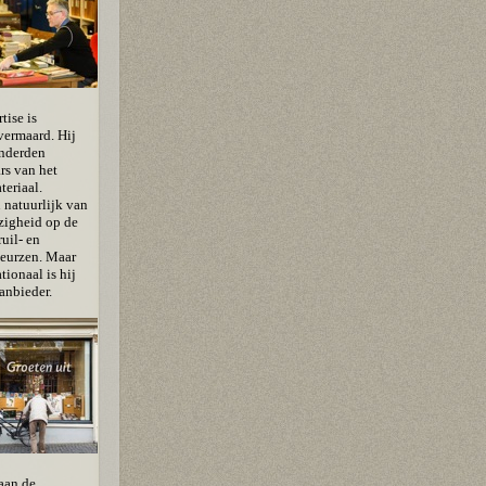
tise is
vermaard. Hij
nderden
rs van het
teriaal.
 natuurlijk van
zigheid op de
ruil- en
eurzen. Maar
tionaal is hij
anbieder.
aan de