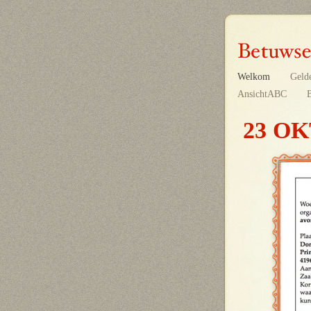
Welkom
Geld
AnsichtABC
23 OK