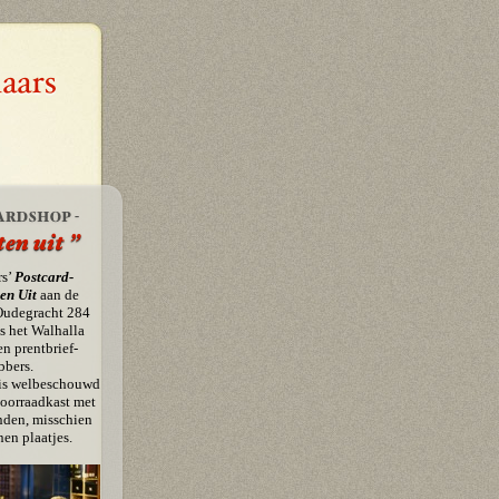
rs’
Postcard-
en Uit
aan de
Oudegracht 284
is het Walhalla
en prentbrief-
bbers.
is welbeschouwd
voorraadkast met
nden, misschien
en plaatjes.