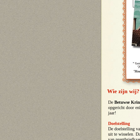
Wie zijn wij?
De
Betuwse Krin
opgericht door enk
jaar!
Doelstelling
De doelstelling v
uit te wisselen. 
van prentbriefkaar