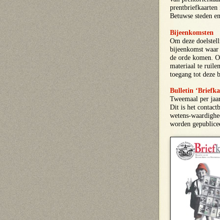
prentbriefkaarten
Betuwse steden en
Bijeenkomsten
Om deze doelstell
bijeenkomst waar 
de orde komen. O
materiaal te ruil
toegang tot deze 
Bulletin ‘Briefka
Tweemaal per jaar 
Dit is het contac
wetens-waardighed
worden gepublice