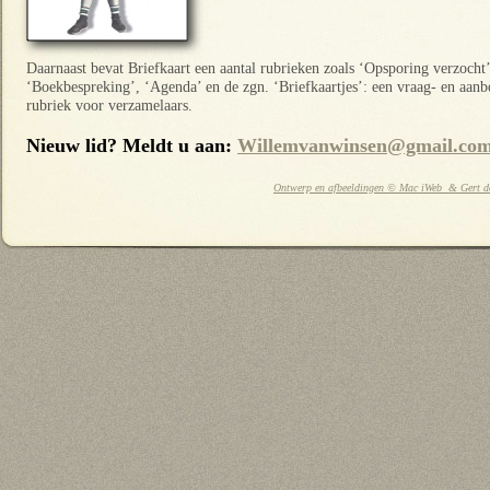
Daarnaast bevat Briefkaart een aantal rubrieken zoals ‘Opsporing verzocht’
‘Boekbespreking’, ‘Agenda’ en de zgn. ‘Briefkaartjes’: een vraag- en aanb
rubriek voor verzamelaars.
Nieuw lid? Meldt u aan:
Willemvanwinsen@gmail.co
Ontwerp en afbeeldingen © Mac iWeb & Gert de